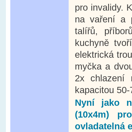
pro invalidy. 
na vaření a 
talířů, příbo
kuchyně tvoř
elektrická tro
myčka a dvou
2x chlazení 
kapacitou 50-
Nyní jako 
(10x4m) pr
ovladatelná 