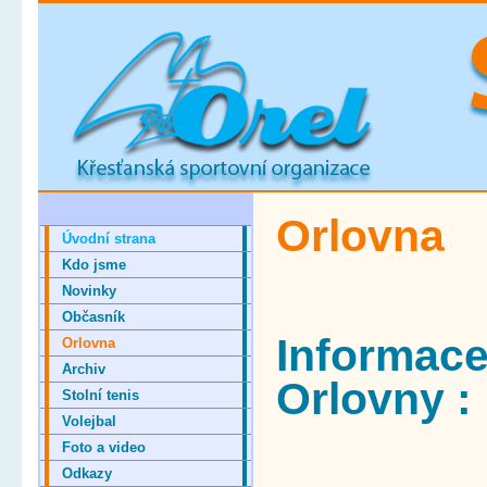
Orlovna
Úvodní strana
Kdo jsme
Novinky
Občasník
Informace
Orlovna
Archiv
Orlovny :
Stolní tenis
Volejbal
Foto a video
Odkazy