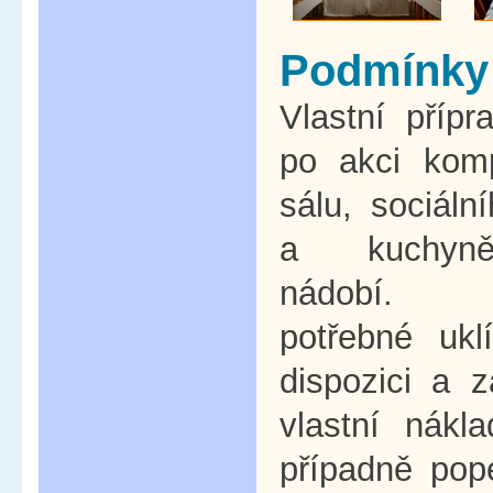
Podmínky
Vlastní přípr
po akci komp
sálu, sociáln
a kuchyn
nádobí. 
potřebné ukl
dispozici a 
vlastní nákl
případně pop