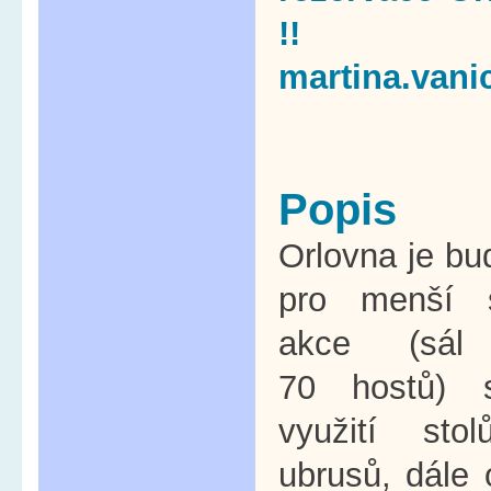
!! 6
martina.van
Popis
Orlovna je b
pro menší s
akce (sál
70 hostů) 
využití sto
ubrusů, dále