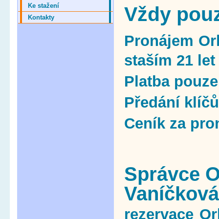
Ke stažení
Vždy pouz
Kontakty
Pronájem Or
staším 21 let
Platba pouze 
Předání klíčů
Ceník za pro
Správce O
Vaníčková
rezervace Or