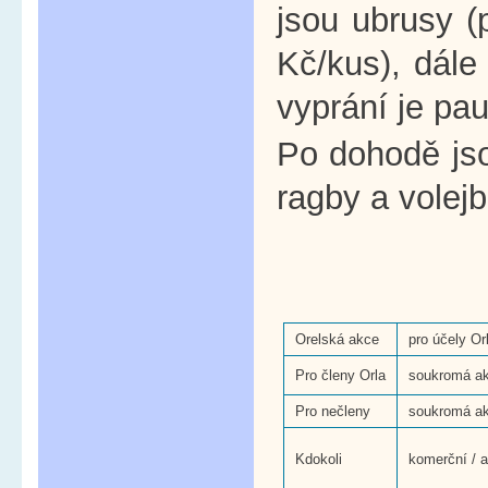
jsou ubrusy (
Kč/kus), dále
vyprání je pau
Po dohodě jso
ragby a volejb
Orelská akce
pro účely Or
Pro členy Orla
soukromá a
Pro nečleny
soukromá a
Kdokoli
komerční / a