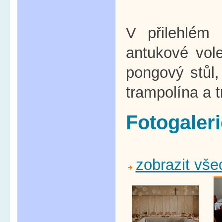
V přilehlém 
antukové vole
pongový stůl,
trampolína a t
Fotogaleri
zobrazit vše