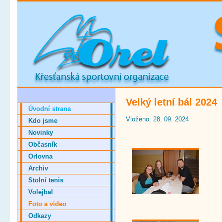
Velký letní bál 2024
Úvodní strana
Vloženo: 28. 09. 2024
Kdo jsme
Novinky
Občasník
Orlovna
Archiv
Stolní tenis
Volejbal
Foto a video
Odkazy