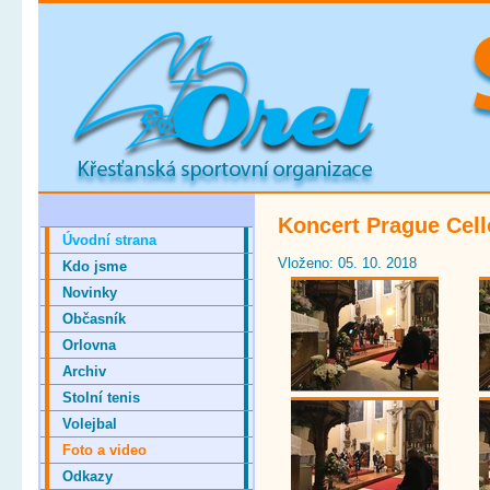
Koncert Prague Cell
Úvodní strana
Vloženo: 05. 10. 2018
Kdo jsme
Novinky
Občasník
Orlovna
Archiv
Stolní tenis
Volejbal
Foto a video
Odkazy