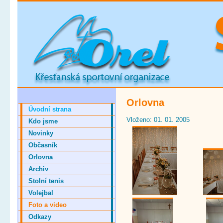
Orlovna
Úvodní strana
Vloženo: 01. 01. 2005
Kdo jsme
Novinky
Občasník
Orlovna
Archiv
Stolní tenis
Volejbal
Foto a video
Odkazy