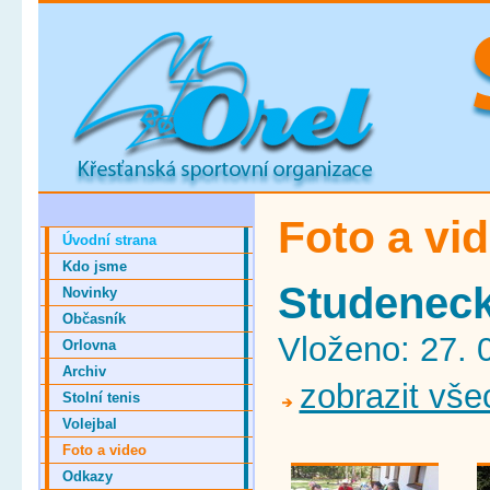
Foto a vi
Úvodní strana
Kdo jsme
Studeneck
Novinky
Občasník
Vloženo: 27. 
Orlovna
Archiv
zobrazit vše
Stolní tenis
Volejbal
Foto a video
Odkazy